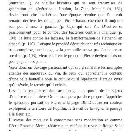
(entretien 1), de vieilles histoires qui se sont transmises de
génération en génération : Loulou, la Zine, Mautué (p. 161)
deviendront vite les héros d’une époque révolue que l’on voit
renaître derrière les mots ; peut-être Chatard cherche-t-il toujours
son pot à anse à gauche (p. 65), qui sait ?... D’autres se
passionneront pour le combat des bactéries contre la malique (p.
104), la lutte contre les lactases, la transformation de l’éthanol en
éthanal (p. 110). Lorsque le procédé décrit devient très technique ou
trop complexe, une image, « la grenouille ne va pas s’attaquer au
bœuf » (p. 103), vient éclaircir le propos : Pierre devient alors un
pédagogue hors pair…
Voici donc un ouvrage passionnant qui saura satisfaire les multiples
attentes des amoureux du vin, de ceux qui apprécient le contenu
d’une belle bouteille pour la culture qu’il représente, l’art de vivre
qu’il révèle, le terroir qu’il exhale.
Les photos en noir et blanc accompagnent la parole de leurs jeux
d’ombre et de lumière. On ne manquera pas à ce propos d’apprécier
le splendide portrait de Pierre à la page 10. D’autres en couleur
expliquent le territoire de Pupillin, le travail de la vigne, le passage
à la fleur, etc.
L’ivresse des mots est à consommer sans modération et comme
l’écrit François Morel, rédacteur en chef de la revue le Rouge & le