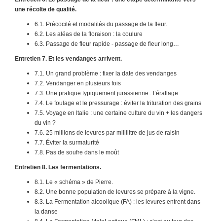
une récolte de qualité.
6.1. Précocité et modalités du passage de la fleur.
6.2. Les aléas de la floraison : la coulure
6.3. Passage de fleur rapide - passage de fleur long…
Entretien 7. Et les vendanges arrivent.
7.1. Un grand problème : fixer la date des vendanges
7.2. Vendanger en plusieurs fois
7.3. Une pratique typiquement jurassienne : l’éraflage
7.4. Le foulage et le pressurage : éviter la trituration des grains
7.5. Voyage en Italie : une certaine culture du vin + les dangers
du vin ?
7.6. 25 millions de levures par millilitre de jus de raisin
7.7. Éviter la surmaturité
7.8. Pas de soufre dans le moût
Entretien 8. Les fermentations.
8.1. Le « schéma » de Pierre.
8.2. Une bonne population de levures se prépare à la vigne.
8.3. La Fermentation alcoolique (FA) : les levures entrent dans
la danse