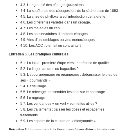
4.3. L’originalité des cépages jurassiens.
4.4. La souffrance des cépages lors de la sécheresse de 1893.
4.5. La crise du phylloxéra et l’introduction de la greffe.
4.6. Les différentes variétés dans un cépage.
4.7. Les maladies du cep.
4.8. Les conservatoires d’anciens cépages.
4.9. Vins d’assemblages ou vins monocépages
4.10. Les AOC : bienfait ou contrainte ?
Entretien 5. Les pratiques culturales.
5.1. La taille : première étape vers une récolte de qualité.
5.2. Le liage : arcures ou baguettes ?
5.3. L’ébourgeonnage ou épamprage : débarrasser le pied de
ses « gourmands ».
5.4. L’effeuillage
5.5. Le relevage : rassembler les bois sur le palissage.
5.6. Le rognage
5.7. Les vendanges « en vert » sont-elles utiles ?
5.8. Les traitements : baisser les doses et espacer les
traitements.
5.9. Les espoirs de la culture en « biodynamie ».
Entretien 6. Le passage de la fleur : une étape déterminante vers