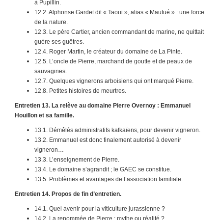
à Pupillin.
12.2. Alphonse Gardet dit « Taoui », alias « Mautué » : une force
de la nature.
12.3. Le père Cartier, ancien commandant de marine, ne quittait
guère ses guêtres.
12.4. Roger Martin, le créateur du domaine de La Pinte.
12.5. L’oncle de Pierre, marchand de goutte et de peaux de
sauvagines.
12.7. Quelques vignerons arboisiens qui ont marqué Pierre.
12.8. Petites histoires de meurtres.
Entretien 13. La relève au domaine Pierre Overnoy : Emmanuel
Houillon et sa famille.
13.1. Démêlés administratifs kafkaïens, pour devenir vigneron.
13.2. Emmanuel est donc finalement autorisé à devenir
vigneron…
13.3. L’enseignement de Pierre.
13.4. Le domaine s’agrandit ; le GAEC se constitue.
13.5. Problèmes et avantages de l’association familiale.
Entretien 14. Propos de fin d’entretien.
14.1. Quel avenir pour la viticulture jurassienne ?
14.2. La renommée de Pierre : mythe ou réalité ?