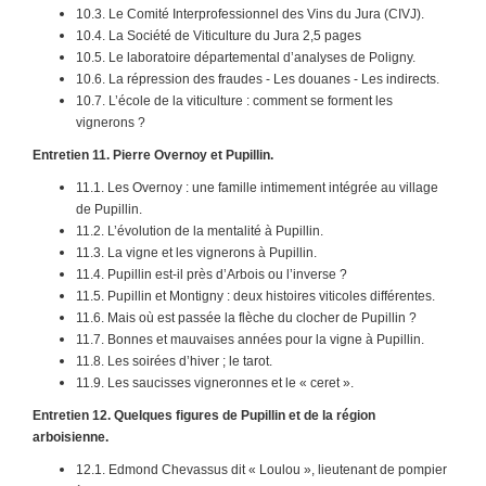
10.3. Le Comité Interprofessionnel des Vins du Jura (CIVJ).
10.4. La Société de Viticulture du Jura 2,5 pages
10.5. Le laboratoire départemental d’analyses de Poligny.
10.6. La répression des fraudes - Les douanes - Les indirects.
10.7. L’école de la viticulture : comment se forment les
vignerons ?
Entretien 11. Pierre Overnoy et Pupillin.
11.1. Les Overnoy : une famille intimement intégrée au village
de Pupillin.
11.2. L’évolution de la mentalité à Pupillin.
11.3. La vigne et les vignerons à Pupillin.
11.4. Pupillin est-il près d’Arbois ou l’inverse ?
11.5. Pupillin et Montigny : deux histoires viticoles différentes.
11.6. Mais où est passée la flèche du clocher de Pupillin ?
11.7. Bonnes et mauvaises années pour la vigne à Pupillin.
11.8. Les soirées d’hiver ; le tarot.
11.9. Les saucisses vigneronnes et le « ceret ».
Entretien 12. Quelques figures de Pupillin et de la région
arboisienne.
12.1. Edmond Chevassus dit « Loulou », lieutenant de pompier