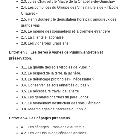
2.3. Jules Chauvet : le Maître de la Chapelle-de-Guinchay
2.4. Les complices du Groupe des Vins naturels de « l’École
Chauvet »
2.5. Henri Bouvret : le dégustateur hors pair, amoureux des
grands vins
2.6. Le monde des sommeliers et la clientèle étrangère
2.7. La clientèle japonaise
2.8. Les vignerons jurassiens
Entretien 3 : Les terres à vignes de Pupillin, entretien et
préservation.
3.1. La qualité des sols viticoles de Pupillin.
3.2. Le respect de la terre, la jachère.
3.3. Le défonçage profond est-il nécessaire ?
3.4. Conserver les sols enherbés ou pas ?
3.5. Le nécessaire travail de la terre
3.6. Les géniales charrues du père Lorioz
3.7. Le ravinement destructeur des sols, l’érosion.
3.8. Assemblages de parcelles ou non ?
Entretien 4. Les cépages jurassiens.
4.1. Les cépages jurassiens d’autrefois.
4.2. Les vins issus des cépages anciens.