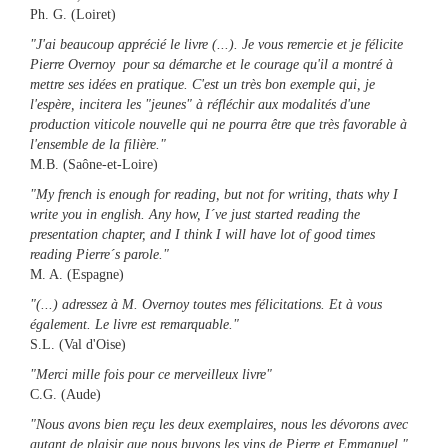
Ph. G. (Loiret)
"J'ai beaucoup apprécié le livre (...). Je vous remercie et je félicite
Pierre Overnoy pour sa démarche et le courage qu'il a montré à
mettre ses idées en pratique. C'est un très bon exemple qui, je
l'espère, incitera les "jeunes" à réfléchir aux modalités d'une
production viticole nouvelle qui ne pourra être que très favorable à
l'ensemble de la filière."
M.B. (Saône-et-Loire)
"My french is enough for reading, but not for writing, thats why I
write you in english. Any how, I´ve just started reading the
presentation chapter, and I think I will have lot of good times
reading Pierre´s parole."
M. A. (Espagne)
"(...) adressez à M. Overnoy toutes mes félicitations. Et à vous
également. Le livre est remarquable."
S.L. (Val d'Oise)
"Merci mille fois pour ce merveilleux livre"
C.G. (Aude)
"Nous avons bien reçu les deux exemplaires, nous les dévorons avec
autant de plaisir que nous buvons les vins de Pierre et Emmanuel."