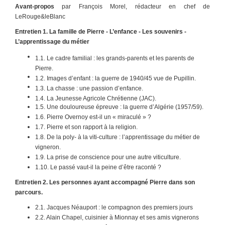
Avant-propos
par François Morel, rédacteur en chef de
LeRouge&leBlanc
Entretien 1. La famille de Pierre - L’enfance - Les souvenirs -
L’apprentissage du métier
1.1. Le cadre familial : les grands-parents et les parents de
Pierre.
1.2. Images d’enfant : la guerre de 1940/45 vue de Pupillin.
1.3. La chasse : une passion d’enfance.
1.4. La Jeunesse Agricole Chrétienne (JAC).
1.5. Une douloureuse épreuve : la guerre d’Algérie (1957/59).
1.6. Pierre Overnoy est-il un « miraculé » ?
1.7. Pierre et son rapport à la religion.
1.8. De la poly- à la viti-culture : l’apprentissage du métier de
vigneron.
1.9. La prise de conscience pour une autre viticulture.
1.10. Le passé vaut-il la peine d’être raconté ?
Entretien 2. Les personnes ayant accompagné Pierre dans son
parcours.
2.1. Jacques Néauport : le compagnon des premiers jours
2.2. Alain Chapel, cuisinier à Mionnay et ses amis vignerons