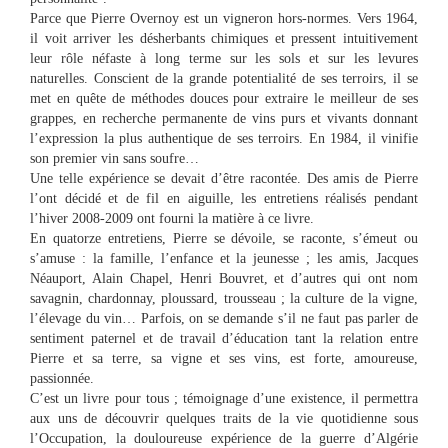
Parce que Pierre Overnoy est un vigneron hors-normes. Vers 1964,
il voit arriver les désherbants chimiques et pressent intuitivement
leur rôle néfaste à long terme sur les sols et sur les levures
naturelles. Conscient de la grande potentialité de ses terroirs, il se
met en quête de méthodes douces pour extraire le meilleur de ses
grappes, en recherche permanente de vins purs et vivants donnant
l’expression la plus authentique de ses terroirs. En 1984, il vinifie
son premier vin sans soufre…
Une telle expérience se devait d’être racontée. Des amis de Pierre
l’ont décidé et de fil en aiguille, les entretiens réalisés pendant
l’hiver 2008-2009 ont fourni la matière à ce livre.
En quatorze entretiens, Pierre se dévoile, se raconte, s’émeut ou
s’amuse : la famille, l’enfance et la jeunesse ; les amis, Jacques
Néauport, Alain Chapel, Henri Bouvret, et d’autres qui ont nom
savagnin, chardonnay, ploussard, trousseau ; la culture de la vigne,
l’élevage du vin… Parfois, on se demande s’il ne faut pas parler de
sentiment paternel et de travail d’éducation tant la relation entre
Pierre et sa terre, sa vigne et ses vins, est forte, amoureuse,
passionnée.
C’est un livre pour tous ; témoignage d’une existence, il permettra
aux uns de découvrir quelques traits de la vie quotidienne sous
l’Occupation, la douloureuse expérience de la guerre d’Algérie