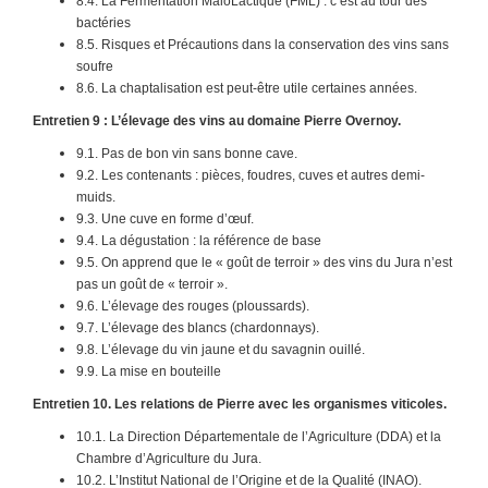
8.4. La Fermentation MaloLactique (FML) : c’est au tour des
bactéries
8.5. Risques et Précautions dans la conservation des vins sans
soufre
8.6. La chaptalisation est peut-être utile certaines années.
Entretien 9 : L’élevage des vins au domaine Pierre Overnoy.
9.1. Pas de bon vin sans bonne cave.
9.2. Les contenants : pièces, foudres, cuves et autres demi-
muids.
9.3. Une cuve en forme d’œuf.
9.4. La dégustation : la référence de base
9.5. On apprend que le « goût de terroir » des vins du Jura n’est
pas un goût de « terroir ».
9.6. L’élevage des rouges (ploussards).
9.7. L’élevage des blancs (chardonnays).
9.8. L’élevage du vin jaune et du savagnin ouillé.
9.9. La mise en bouteille
Entretien 10. Les relations de Pierre avec les organismes viticoles.
10.1. La Direction Départementale de l’Agriculture (DDA) et la
Chambre d’Agriculture du Jura.
10.2. L’Institut National de l’Origine et de la Qualité (INAO).