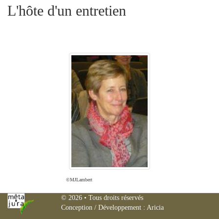
L'hôte d'un entretien
©MJLambert
Mêta
© 2026
• Tous droits réservés
Conception / Développement :
Aricia
JURA