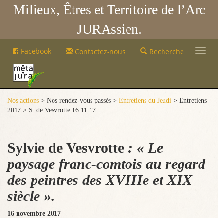
Milieux, Êtres et Territoire de l’Arc
JURAssien.
Mêta-
Facebook
Contactez-nous
Recherche
Jura
Mêta-
Jura
Nos actions
> Nos rendez-vous passés >
Entretiens du Jeudi
> Entretiens
2017 > S. de Vesvrotte 16.11.17
Sylvie de Vesvrotte
: « Le
paysage franc-comtois au regard
des peintres des XVIIIe et XIX
siècle ».
16 novembre 2017