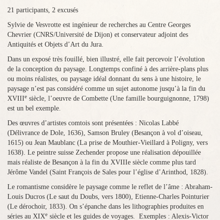
21 participants, 2 excusés
Sylvie de Vesvrotte est ingénieur de recherches au Centre Georges
Chevrier (CNRS/Université de Dijon) et conservateur adjoint des
Antiquités et Objets d’Art du Jura.
Dans un exposé très fouillé, bien illustré, elle fait percevoir l’évolution
de la conception du paysage. Longtemps confiné à des arrière-plans plus
ou moins réalistes, ou paysage idéal donnant du sens à une histoire, le
paysage n’est pas considéré comme un sujet autonome jusqu’à la fin du
e
XVIII
siècle, l’oeuvre de Combette (Une famille bourguignonne, 1798)
est un bel exemple.
Des œuvres d’artistes comtois sont présentées : Nicolas Labbé
(Délivrance de Dole, 1636), Samson Bruley (Besançon à vol d’oiseau,
1615) ou
Jean Maublanc (La prise de Mouthier-Vieillard à Poligny, vers
1638). Le peintre suisse Zechender propose une réalisation dépouillée
mais réaliste de Besançon à la fin du XVIIIe siècle comme plus tard
Jérôme Vandel (Saint François de Sales pour l’église d’Arinthod, 1828).
Le romantisme considère le paysage comme le reflet de l’âme : Abraham-
Louis Ducros (Le saut du Doubs, vers 1800), Etienne-Charles Pointurier
(Le dérochoir, 1833). On s’épanche dans les lithographies produites en
e
séries au XIX
siècle et les guides de voyages.
Exemples : Alexis-Victor