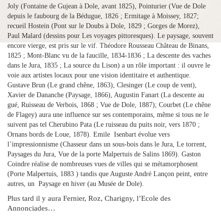
Joly (Fontaine de Gujean à Dole, avant 1825), Pointurier (Vue de Dole
depuis le faubourg de la Bédugue, 1826 ; Ermitage à Moissey, 1827;
recueil Hostein (Pont sur le Doubs à Dole, 1829 ; Gorges de Morez),
Paul Malard (dessins pour Les voyages pittoresques). Le paysage, souvent
encore vierge, est pris sur le vif. Théodore Rousseau Château de Binans,
1825 ; Mont-Blanc vu de la faucille, 1834-1836 ; La descente des vaches
dans le Jura, 1835 ; La source du Lison) a un rôle important : il ouvre le
voie aux artistes locaux pour une vision identitaire et authentique.
Gustave Brun (Le grand chêne, 1863), Clesinger (Le coup de vent),
Xavier de Dananche (Paysage, 1866), Augustin Fanart (La descente au
gué, Ruisseau de Verbois, 1868 ; Vue de Dole, 1887); Courbet (Le chêne
de Flagey) aura une influence sur ses contemporains, même si tous ne le
suivent pas tel Cherubino Pata (Le ruisseau du puits noir, vers 1870 ;
Ornans bords de Loue, 1878). Emile
Isenbart évolue vers
l’impressionnisme (Chasseur dans un sous-bois dans le Jura, Le torrent,
Paysages du Jura, Vue de la porte Malpertuis de Salins 1869). Gaston
Coindre réalise de nombreuses vues de villes qui se métamorphosent
(Porte Malpertuis, 1883 ) tandis que Auguste André Lançon peint, entre
autres, un
Paysage en hiver (au Musée de Dole).
Plus tard il y aura Fernier, Roz, Charigny, l’Ecole des
Annonciades…