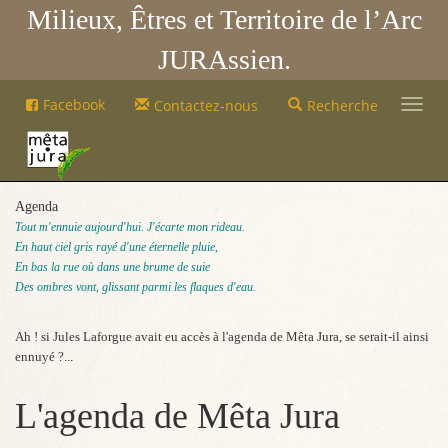
Milieux, Êtres et Territoire de l’Arc
JURAssien.
Mêta-
Facebook
Contactez-nous
Recherche
Jura
Mêta-
Jura
Agenda
Tout m'ennuie
aujourd'hui. J'écarte mon rideau.
En haut ciel gris rayé d'une éternelle pluie,
En bas la rue où dans une brume de suie
Des ombres vont, glissant parmi les flaques d'eau
.
Ah ! si Jules Laforgue avait eu accès à l'agenda de Mêta Jura, se serait-il ainsi
ennuyé ?..
.
L'agenda de Mêta Jura