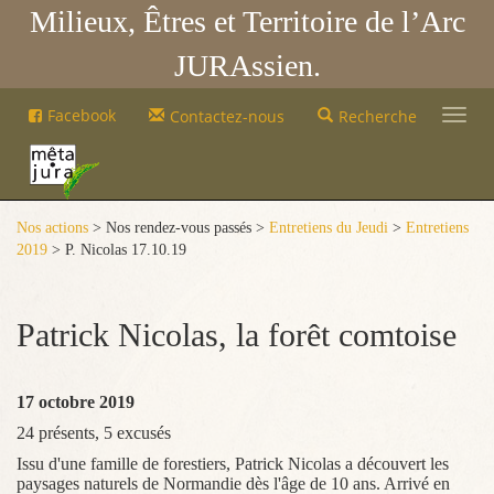
Milieux, Êtres et Territoire de l’Arc
JURAssien.
Mêta-
Facebook
Contactez-nous
Recherche
Jura
Mêta-
Jura
Nos actions
> Nos rendez-vous passés >
Entretiens du Jeudi
>
Entretiens
2019
> P. Nicolas 17.10.19
Patrick Nicolas, la forêt comtoise
17 octobre 2019
24 présents, 5 excusés
Issu d'une famille de forestiers, Patrick Nicolas a découvert les
paysages naturels de Normandie dès l'âge de 10 ans. Arrivé en