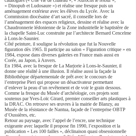
catalogues (« Une vie de château », « Aurochs le retour »,
« Dinopub et Ludosaure ») et réalise une fresque puis un
aménagement extérieur avec les élèves du Lycée.
Avec la
Commission diocésaine d’art sacré, il conseille lors de
l’aménagement des espaces religieux, dessine et réalise avec la
Chaudronnerie lédonienne de la Zone industrielle le baptistère de
la chapelle Saint-Luc construite par l’architecte Bernard Cencelme
à Lons-le-Saunier.
Côté peinture, il souligne la révolution que fut la Nouvelle
figuration dès 1965. Il participe au salon « Figuration critique » en
1984, expose dans diverses galeries en France mais aussi en
Corée, au Japon, à Anvers.
En 1984, avec la fresque de La Marjorie à Lons-le-Saunier, il
donne une réalité à une illusion. Il réalise aussi la façade la
Bibliothèque départementale de prêt avec le concours de
l’entreprise Pieri qui propose un désactivateur permettant
d’enlever la peau d’un revêtement et de voir le grain dessous.
Comme la fresque du Musée d’archéologie, ces projets sont
soutenus par Yves-Loïc Girard, premier conseiller arts plastiques à
la DRAC. On retrouve ses œuvres à la mairie de Blanzy, au
Musée de la résistance de Nantua, façade de l’entreprise OBTP
d’Oussières, etc.
Retour au paysage, avec l’appel de l’encre, une technique
exigeante avec laquelle il propose fin 1990, l’exposition et la
publication « Les 100 failles », déclinaison quasi obsessionnelle