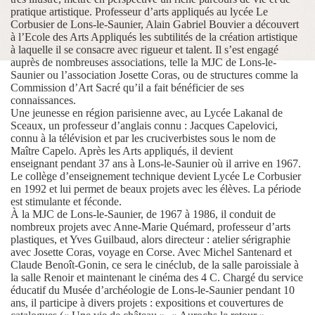
pratique artistique.
Professeur d’arts appliqués au lycée Le
Corbusier de Lons-le-Saunier, Alain Gabriel Bouvier a découvert
à l’Ecole des Arts Appliqués les subtilités de la création artistique
à laquelle il se consacre avec rigueur et talent. Il s’est engagé
auprès de nombreuses associations, telle la MJC de Lons-le-
Saunier ou l’association Josette Coras, ou de structures comme la
Commission d’Art Sacré qu’il a fait bénéficier de ses
connaissances.
Une jeunesse en région parisienne avec, au Lycée Lakanal de
Sceaux, un professeur d’anglais connu : Jacques Capelovici,
connu à la télévision et par les cruciverbistes sous le nom de
Maître Capelo. Après les Arts appliqués, il devient
enseignant pendant 37 ans à Lons-le-Saunier où il arrive en 1967.
Le collège d’enseignement technique devient Lycée Le Corbusier
en 1992 et lui permet de beaux projets avec les élèves. La période
est stimulante et féconde.
À la MJC de Lons-le-Saunier, de 1967 à 1986, il conduit de
nombreux projets avec Anne-Marie Quémard, professeur d’arts
plastiques, et Yves Guilbaud, alors directeur : atelier sérigraphie
avec Josette Coras, voyage en Corse. Avec Michel Santenard et
Claude Benoît-Gonin, ce sera le cinéclub, de la salle paroissiale à
la salle Renoir et maintenant le cinéma des 4 C.
Chargé du service
éducatif du Musée d’archéologie de Lons-le-Saunier pendant 10
ans, il participe à divers projets : expositions et couvertures de