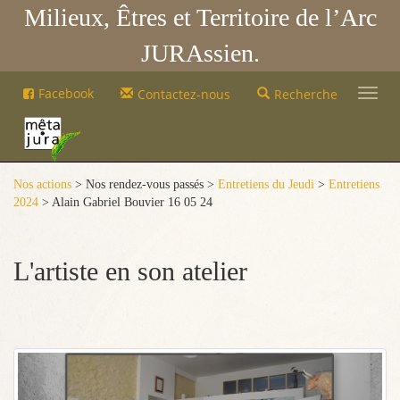
Milieux, Êtres et Territoire de l’Arc
JURAssien.
Mêta-
Facebook
Contactez-nous
Recherche
Jura
Mêta-
Jura
Nos actions
> Nos rendez-vous passés >
Entretiens du Jeudi
>
Entretiens
2024
> Alain Gabriel Bouvier 16 05 24
L'artiste en son atelier