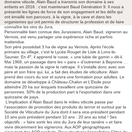
domaine viticole, Alain Baud a transmis son domaine à ses
enfants en 2016 : c’est maintenant Baud Génération 9. Il nous a
présenté les lignes de force de son engagement et les défis qui
ont émaillé son parcours, à la vigne, à la cave et dans les
organismes qui ont permis de structurer la profession et de faire
connaître les vins du Jura.
Personnalité bien connue des Jurassiens, Alain Baud, vigneron au
Vernois, est venu partager une expérience riche et parfois
inattendue.
Son père possédait 3 ha de vigne au Vernois. Après l’école
primaire au village, c’est le Lycée Rouget de Lisle à Lons-le-
e
Saunier. En 4
, il apprend le russe, « une lubie de gamin » dit-il.
Mai 1968, un passage dans les « para » d’outremer à Bayonne …
mais la passion de la vigne le rattrape. Il s’installe donc avec son
père et son frère qui, lui, a fait des études de viticulture. Alain
prend des cours du soir et suivra une formation pour adultes. Le
domaine se développe à Château-Chalon et L’Etoile pour
atteindre 20 ha sur lesquels travaillent une quinzaine de
personnes. 50% de la production part à l’exportation dans une
quinzaine de pays.
L’implication d’Alain Baud dans le milieu viticole passe par
l’association de promotion des produits du terroir et surtout par la
Société de Viticulture du Jura dont il sera vice-président pendant
10 ans puis président pendant 10 ans : 20 ans au total ! Ses
objectifs : « faire sortir les vins du Jura de leur tanière » et faire
vivre décemment les vignerons. Aux AOP géographiques