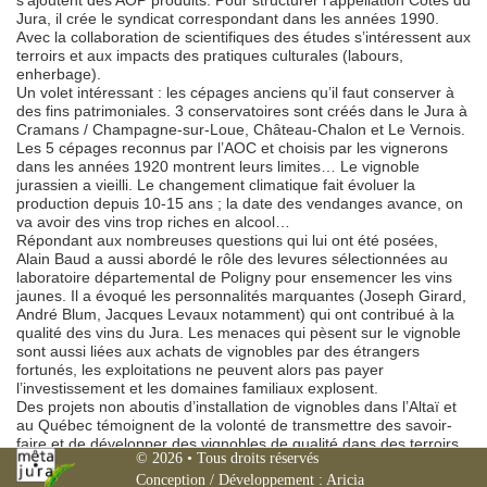
s’ajoutent des AOP produits. Pour structurer l’appellation Côtes du
Jura, il crée le syndicat correspondant dans les années 1990.
Avec la collaboration de scientifiques des études s’intéressent aux
terroirs et aux impacts des pratiques culturales (labours,
enherbage).
Un volet intéressant : les cépages anciens qu’il faut conserver à
des fins patrimoniales. 3 conservatoires sont créés dans le Jura à
Cramans / Champagne-sur-Loue, Château-Chalon et Le Vernois.
Les 5 cépages reconnus par l’AOC et choisis par les vignerons
dans les années 1920 montrent leurs limites… Le vignoble
jurassien a vieilli. Le changement climatique fait évoluer la
production depuis 10-15 ans ; la date des vendanges avance, on
va avoir des vins trop riches en alcool…
Répondant aux nombreuses questions qui lui ont été posées,
Alain Baud a aussi abordé le rôle des levures sélectionnées au
laboratoire départemental de Poligny pour ensemencer les vins
jaunes. Il a évoqué les personnalités marquantes (Joseph Girard,
André Blum, Jacques Levaux notamment) qui ont contribué à la
qualité des vins du Jura. Les menaces qui pèsent sur le vignoble
sont aussi liées aux achats de vignobles par des étrangers
fortunés, les exploitations ne peuvent alors pas payer
l’investissement et les domaines familiaux explosent.
Des projets non aboutis d’installation de vignobles dans l’Altaï et
au Québec témoignent de la volonté de transmettre des savoir-
faire et de développer des vignobles de qualité dans des terroirs
Mêta
© 2026
• Tous droits réservés
où ils pourraient se développer.
Conception / Développement :
Aricia