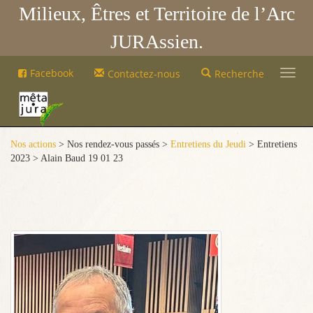
Milieux, Êtres et Territoire de l’Arc
JURAssien.
Mêta-
Facebook
Contactez-nous
Recherche
Jura
Mêta-
Jura
Nos actions
> Nos rendez-vous passés >
Entretiens du Jeudi
> Entretiens
2023 > Alain Baud 19 01 23