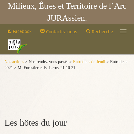
Milieux, Êtres et Territoire de l’Arc
JURAssien.
Mêta-
Facebook
Contactez-nous
Recherche
Jura
Mêta-
Jura
Nos actions
> Nos rendez-vous passés >
Entretiens du Jeudi
> Entretiens
2021 > M. Forestier et B. Leroy 21 10 21
Les hôtes du jour