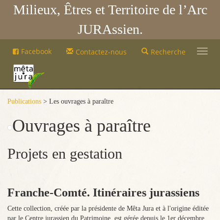
Milieux, Êtres et Territoire de l’Arc
JURAssien.
Mêta-
Facebook
Contactez-nous
Recherche
Jura
Mêta-
Jura
Publications
> Les ouvrages à paraître
Ouvrages à paraître
Projets en gestation
Franche-Comté. Itinéraires jurassiens
Cette collection, créée par la présidente de Mêta Jura et à l'origine éditée
par le Centre jurassien du Patrimoine, est gérée depuis le 1er décembre