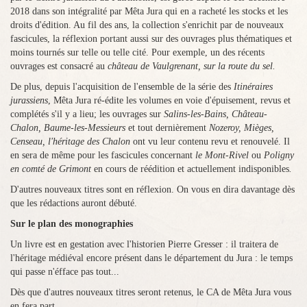
2018 dans son intégralité par Mêta Jura qui en a racheté les stocks et les
droits d'édition. Au fil des ans, la collection s'enrichit par de nouveaux
fascicules, la réflexion portant aussi sur des ouvrages plus thématiques et
moins tournés sur telle ou telle cité. Pour exemple, un des récents
ouvrages est consacré au
château de Vaulgrenant, sur la route du sel.
De plus, depuis l'acquisition de l'ensemble de la série des
Itinéraires
jurassiens
, Mêta Jura ré-édite les volumes en voie d'épuisement, revus et
complétés s'il y a lieu; les ouvrages sur
Salins-les-Bains
,
Château-
Chalon,
Baume-les-Messieurs
et tout dernièrement
Nozeroy, Mièges,
Censeau, l'héritage des Chalon
ont vu leur contenu revu et renouvelé. Il
en sera de même pour les fascicules concernant
le Mont-Rivel
ou
Poligny
en comté de Grimont
en cours de réédition
et actuellement indisponibles
.
D'autres nouveaux titres sont en réflexion. On vous en dira davantage dès
que les rédactions auront débuté.
Sur le plan des monographies
Un livre est en gestation avec l'historien Pierre Gresser : il traitera de
l'héritage médiéval encore présent dans le département du Jura : le temps
qui passe n'éfface pas tout...
Dès que d'autres nouveaux titres seront retenus, le CA de Mêta Jura vous
en fera part.