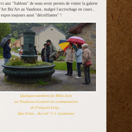
ci aux "Sablons" de nous avoir permis de visiter la galerie
'Art Biz'Art au Vaudioux, malgré l'accrochage en cours...
 expos toujours aussi "décoiffantes" !
Quelques membres de Mêta Jura
au Vaudioux écoutent les commentaires
de François Leng...
Que d'eau... du ciel !
© F. Schifferdecker