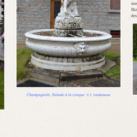
mer
Biz
des
Champagnole, Naïade à la conque
© F. Schifferdecker