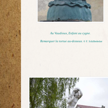
Au Vaudioux, Enfant au cygne.
Remarquer la tortue au-dessous.
© F. Schifferdecker