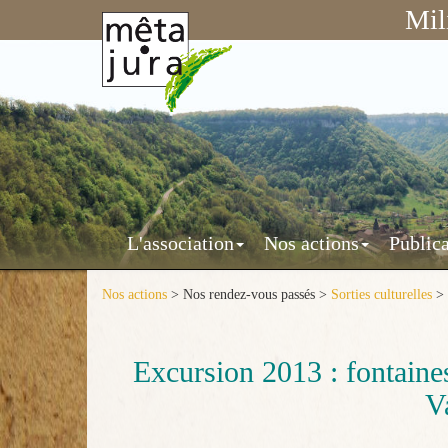
Mil
Mêta-
Jura
L'association
Nos actions
Publica
Mêta-
Jura
Nos actions
> Nos rendez-vous passés >
Sorties culturelles
> 
Excursion 2013 : fontaine
V