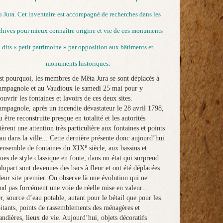
u Jura. Cet inventaire est accompagné de recherches dans les
chives pour mieux connaître origine et vie de ces monuments
dits « petit patrimoine » par opposition aux bâtiments et
monuments historiques.
st pourquoi, les membres de Mêta Jura se sont déplacés à
mpagnole et au Vaudioux le samedi 25 mai pour y
ouvrir les fontaines et lavoirs de ces deux sites.
mpagnole, après un incendie dévastateur le 28 avril 1798,
u être reconstruite presque en totalité et les autorités
tèrent une attention très particulière aux fontaines et points
au dans la ville... Cette dernière présente donc aujourd’hui
e
ensemble de fontaines du XIX
siècle, aux bassins et
tues de style classique en fonte, dans un état qui surprend :
plupart sont devenues des bacs à fleur et ont été déplacées
leur site premier. On observe là une évolution qui ne
nd pas forcément une voie de réelle mise en valeur…
r, source d’eau potable, autant pour le bétail que pour les
itants, points de rassemblements des ménagères et
andières, lieux de vie. Aujourd’hui, objets décoratifs