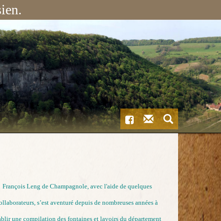
ien.
Contactez-
Recherche
Facebook
nous
François Leng de Champagnole, avec l'aide de quelques
ollaborateurs, s’est aventuré depuis de nombreuses années à
ablir une compilation des fontaines et lavoirs du département