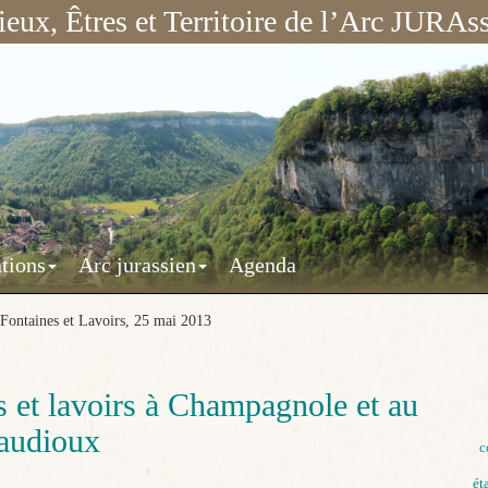
ieux, Êtres et Territoire de l’Arc JURAss
tions
Arc jurassien
Agenda
Fontaines et Lavoirs, 25 mai 2013
s et lavoirs à Champagnole et au
audioux
c
ét