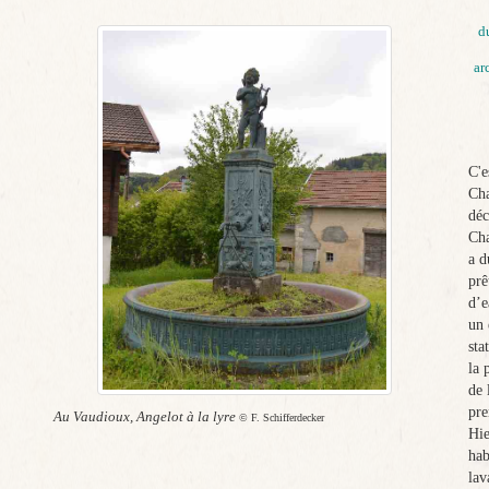
d
ar
C'e
Cha
déc
Cha
a d
prê
d’e
un 
sta
la 
de 
pre
Au Vaudioux, Angelot à la lyre
© F. Schifferdecker
Hie
hab
lav