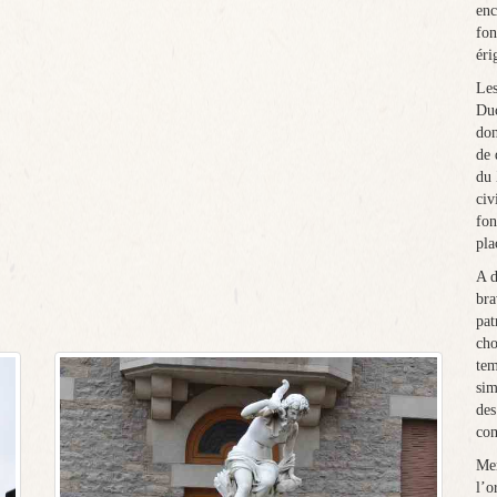
enc
fon
éri
Les
Duc
don
de 
du
civ
fon
pla
A d
bra
pat
cho
tem
sim
des
co
Mer
l’o