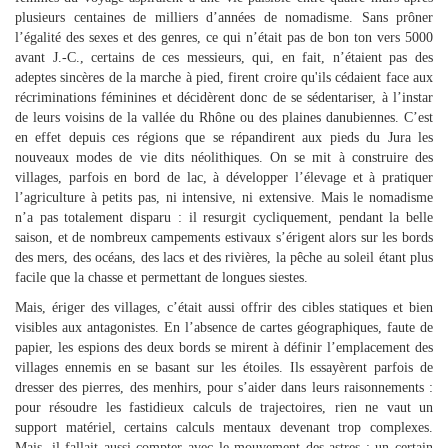
plusieurs centaines de milliers d’années de nomadisme. Sans prôner
l’égalité des sexes et des genres, ce qui n’était pas de bon ton vers 5000
avant J.-C., certains de ces messieurs, qui, en fait, n’étaient pas des
adeptes sincères de la marche à pied, firent croire qu'ils cédaient face aux
récriminations féminines et décidèrent donc de se sédentariser, à l’instar
de leurs voisins de la vallée du Rhône ou des plaines danubiennes. C’est
en effet depuis ces régions que se répandirent aux pieds du Jura les
nouveaux modes de vie dits néolithiques. On se mit à construire des
villages, parfois en bord de lac, à développer l’élevage et à pratiquer
l’agriculture à petits pas, ni intensive, ni extensive. Mais le nomadisme
n’a pas totalement disparu : il resurgit cycliquement, pendant la belle
saison, et de nombreux campements estivaux s’érigent alors sur les bords
des mers, des océans, des lacs et des rivières, la pêche au soleil étant plus
facile que la chasse et permettant de longues siestes.
Mais, ériger des villages, c’était aussi offrir des cibles statiques et bien
visibles aux antagonistes. En l’absence de cartes géographiques, faute de
papier, les espions des deux bords se mirent à définir l’emplacement des
villages ennemis en se basant sur les étoiles. Ils essayèrent parfois de
dresser des pierres, des menhirs, pour s’aider dans leurs raisonnements :
pour résoudre les fastidieux calculs de trajectoires, rien ne vaut un
support matériel, certains calculs mentaux devenant trop complexes.
Mais, il fallait aussi compter avec le mouvement des astres ; un certain