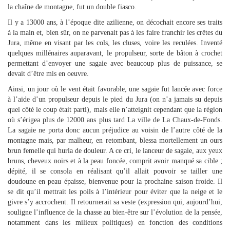
la chaîne de montagne, fut un double fiasco.
Il y a 13000 ans, à l’époque dite azilienne, on décochait encore ses traits
à la main et, bien sûr, on ne parvenait pas à les faire franchir les crêtes du
Jura, même en visant par les cols, les cluses, voire les reculées. Inventé
quelques millénaires auparavant, le propulseur, sorte de bâton à crochet
permettant d’envoyer une sagaie avec beaucoup plus de puissance, se
devait d’être mis en oeuvre.
Ainsi, un jour où le vent était favorable, une sagaie fut lancée avec force
à l’aide d’un propulseur depuis le pied du Jura (on n’a jamais su depuis
quel côté le coup était parti), mais elle n’atteignit cependant que la région
où s’érigea plus de 12000 ans plus tard La ville de La Chaux-de-Fonds.
La sagaie ne porta donc aucun préjudice au voisin de l’autre côté de la
montagne mais, par malheur, en retombant, blessa mortellement un ours
brun femelle qui hurla de douleur. A ce cri, le lanceur de sagaie, aux yeux
bruns, cheveux noirs et à la peau foncée, comprit avoir manqué sa cible ;
dépité, il se consola en réalisant qu’il allait pouvoir se tailler une
doudoune en peau épaisse, bienvenue pour la prochaine saison froide. Il
se dit qu’il mettrait les poils à l’intérieur pour éviter que la neige et le
givre s’y accrochent. Il retournerait sa veste (expression qui, aujourd’hui,
souligne l’influence de la chasse au bien-être sur l’évolution de la pensée,
notamment dans les milieux politiques) en fonction des conditions