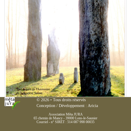
Mêta
© 2026
• Tous droits réservés
Conception / Développement :
Aricia
JURA
Association Mêta JURA
65 chemin de Mancy
-
39000
Lons-le-Saunier
Courriel
- n° SIRET : 514 087 998 00035