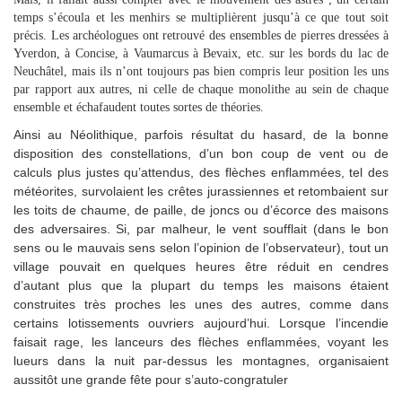
temps s’écoula et les menhirs se multiplièrent jusqu’à ce que tout soit
précis. Les archéologues ont retrouvé des ensembles de pierres dressées à
Yverdon, à Concise, à Vaumarcus à Bevaix, etc. sur les bords du lac de
Neuchâtel, mais ils n’ont toujours pas bien compris leur position les uns
par rapport aux autres, ni celle de chaque monolithe au sein de chaque
ensemble et échafaudent toutes sortes de théories.
Ainsi au Néolithique, parfois résultat du hasard, de la bonne
disposition des constellations, d’un bon coup de vent ou de
calculs plus justes qu’attendus, des flèches enflammées, tel des
météorites, survolaient les crêtes jurassiennes et retombaient sur
les toits de chaume, de paille, de joncs ou d’écorce des maisons
des adversaires. Si, par malheur, le vent soufflait (dans le bon
sens ou le mauvais sens selon l’opinion de l’observateur), tout un
village pouvait en quelques heures être réduit en cendres
d’autant plus que la plupart du temps les maisons étaient
construites très proches les unes des autres, comme dans
certains lotissements ouvriers aujourd’hui. Lorsque l’incendie
faisait rage, les lanceurs des flèches enflammées, voyant les
lueurs dans la nuit par-dessus les montagnes, organisaient
aussitôt une grande fête pour s’auto-congratuler