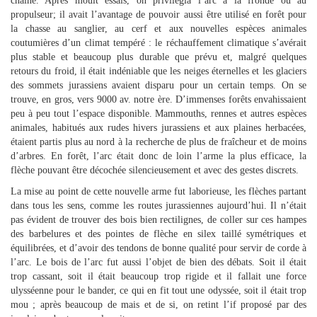
chaîne. Après moult essais, on privilégia l’arc à la fronde ou au
propulseur; il avait l’avantage de pouvoir aussi être utilisé en forêt pour
la chasse au sanglier, au cerf et aux nouvelles espèces animales
coutumières d’un climat tempéré : le réchauffement climatique s’avérait
plus stable et beaucoup plus durable que prévu et, malgré quelques
retours du froid, il était indéniable que les neiges éternelles et les glaciers
des sommets jurassiens avaient disparu pour un certain temps. On se
trouve, en gros, vers 9000 av. notre ère. D’immenses forêts envahissaient
peu à peu tout l’espace disponible. Mammouths, rennes et autres espèces
animales, habitués aux rudes hivers jurassiens et aux plaines herbacées,
étaient partis plus au nord à la recherche de plus de fraîcheur et de moins
d’arbres. En forêt, l’arc était donc de loin l’arme la plus efficace, la
flèche pouvant être décochée silencieusement et avec des gestes discrets.
La mise au point de cette nouvelle arme fut laborieuse, les flèches partant
dans tous les sens, comme les routes jurassiennes aujourd’hui. Il n’était
pas évident de trouver des bois bien rectilignes, de coller sur ces hampes
des barbelures et des pointes de flèche en silex taillé symétriques et
équilibrées, et d’avoir des tendons de bonne qualité pour servir de corde à
l’arc. Le bois de l’arc fut aussi l’objet de bien des débats. Soit il était
trop cassant, soit il était beaucoup trop rigide et il fallait une force
ulysséenne pour le bander, ce qui en fit tout une odyssée, soit il était trop
mou ; après beaucoup de mais et de si, on retint l’if proposé par des