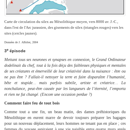
Carte de circulation du silex au Mésolithique moyen, vers 8000 av. J.-C.,
dans l'est de l'Arc jurassien, des gisements de silex (triangles rouges) vers les
sites (cercles jaunes).
Données de J. Affolter, 2004
e
3
épisode
Mettant tous ses neurones et synapses en connexion, le Grand Ordinateur
dodelinait du chef, tout à la fois déçu des faiblesses physiques et mentales
de ses créatures et émerveillé de leur créativité dans la nuisance : être ou
ne pas être ? Fallait-il nettoyer la terre et faire disparaître l’humanité,
bête et stupide… mais parfois subtile, artiste et créatrice… La
nonchalance, peut-être causée par les langueurs de l’éternité, l’emporta
et rien ne fut changé. (Encore une occasion perdue ?)
Comment faire feu de tout bois
Comme tout a une fin, un beau matin, des dames préhistoriques du
Mésolithique en eurent marre de devoir toujours préparer les bagages
pour un nouveau déplacement, leurs hommes ne tenant pas en place ; ces
femmes du voyage aspiraient à une vie paisible entre quatre murs après