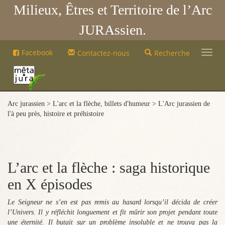
Milieux, Êtres et Territoire de l’Arc
JURAssien.
Mêta-
Facebook
Contactez-nous
Recherche
Jura
Mêta-
Jura
Arc jurassien > L'arc et la flèche, billets d'humeur > L'Arc jurassien de
l'à peu près, histoire et préhistoire
L’arc et la flèche : saga historique
en X épisodes
Le Seigneur ne s’en est pas remis au hasard lorsqu’il décida de créer
l’Univers. Il y réfléchit longuement et fit mûrir son projet pendant toute
une éternité. Il butait sur un problème insoluble et ne trouva pas la