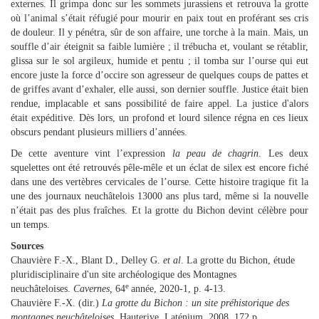
externes. Il grimpa donc sur les sommets jurassiens et retrouva la grotte
où l’animal s’était réfugié pour mourir en paix tout en proférant ses cris
de douleur. Il y pénétra, sûr de son affaire, une torche à la main. Mais, un
souffle d’air éteignit sa faible lumière ; il trébucha et, voulant se rétablir,
glissa sur le sol argileux, humide et pentu ; il tomba sur l’ourse qui eut
encore juste la force d’occire son agresseur de quelques coups de pattes et
de griffes avant d’exhaler, elle aussi, son dernier souffle. Justice était bien
rendue, implacable et sans possibilité de faire appel. La justice d'alors
était expéditive. Dès lors, un profond et lourd silence régna en ces lieux
obscurs pendant plusieurs milliers d’années.
De cette aventure vint l’expression
la peau de chagrin
. Les deux
squelettes ont été retrouvés pêle-mêle et un éclat de silex est encore fiché
dans une des vertèbres cervicales de l’ourse. Cette histoire tragique fit la
une des journaux neuchâtelois 13000 ans plus tard, même si la nouvelle
n’était pas des plus fraîches. Et la grotte du Bichon devint célèbre pour
un temps.
Sources
Chauvière F.-X., Blant D., Delley G.
et al
. La grotte du Bichon, étude
pluridisciplinaire d'un site archéologique des Montagnes
e
neuchâteloises.
Cavernes,
64
année, 2020-1, p. 4-13.
Chauvière F.-X. (dir.)
La grotte du Bichon : un site préhistorique des
montagnes neuchâteloises.
Hauterive, Laténium, 2008, 172 p.