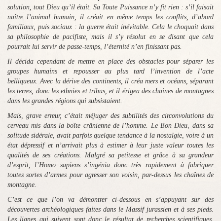
solution, tout Dieu qu’il était. Sa Toute Puissance n’y fit rien : s’il faisait
naître l’animal humain, il créait en même temps les conflits, d’abord
familiaux, puis sociaux : la guerre était inévitable. Cela le choquait dans
sa philosophie de pacifiste, mais il s’y résolut en se disant que cela
pourrait lui servir de passe-temps, l’éternité n’en finissant pas.
Il décida cependant de mettre en place des obstacles pour séparer les
groupes humains et repousser au plus tard l’invention de l’acte
belliqueux. Avec la dérive des continents, il créa mers et océans, séparant
les terres, donc les ethnies et tribus, et il érigea des chaines de montagnes
dans les grandes régions qui subsistaient.
Mais, grave erreur, c’était méjuger des subtilités des circonvolutions du
cerveau mis dans la boîte crânienne de l’homme. Le Bon Dieu, dans sa
solitude sidérale, avait parfois quelque tendance à la nostalgie, voire à un
état dépressif et n’arrivait plus à estimer à leur juste valeur toutes les
qualités de ses créations. Malgré sa petitesse et grâce à sa grandeur
d’esprit, l’
Homo sapiens
s’ingénia donc très rapidement à fabriquer
toutes sortes d’armes pour agresser son voisin, par-dessus les chaînes de
montagne.
C’est ce que l’on va démontrer ci-dessous en s’appuyant sur des
découvertes archéologiques faites dans le Massif jurassien et à ses pieds.
Les lignes qui suivent sont donc le résultat de recherches scientifiques,