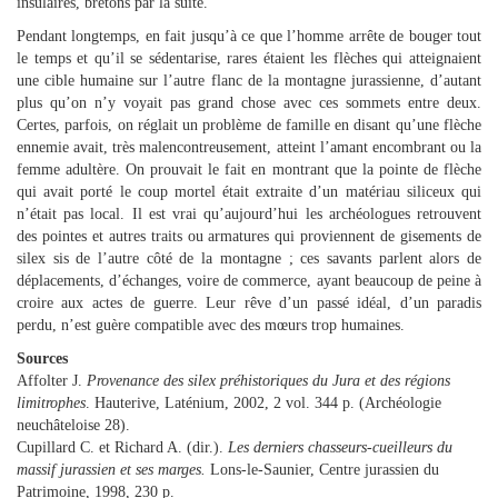
insulaires, bretons par la suite.
Pendant longtemps, en fait jusqu’à ce que l’homme arrête de bouger tout
le temps et qu’il se sédentarise, rares étaient les flèches qui atteignaient
une cible humaine sur l’autre flanc de la montagne jurassienne, d’autant
plus qu’on n’y voyait pas grand chose avec ces sommets entre deux.
Certes, parfois, on réglait un problème de famille en disant qu’une flèche
ennemie avait, très malencontreusement, atteint l’amant encombrant ou la
femme adultère. On prouvait le fait en montrant que la pointe de flèche
qui avait porté le coup mortel était extraite d’un matériau siliceux qui
n’était pas local. Il est vrai qu’aujourd’hui les archéologues retrouvent
des pointes et autres traits ou armatures qui proviennent de gisements de
silex sis de l’autre côté de la montagne ; ces savants parlent alors de
déplacements, d’échanges, voire de commerce, ayant beaucoup de peine à
croire aux actes de guerre. Leur rêve d’un passé idéal, d’un paradis
perdu, n’est guère compatible avec des mœurs trop humaines.
Sources
Affolter J.
Provenance des silex préhistoriques du Jura et des régions
limitrophes
. Hauterive, Laténium, 2002, 2 vol. 344 p. (Archéologie
neuchâteloise 28).
Cupillard C. et Richard A. (dir.).
Les derniers chasseurs-cueilleurs du
massif jurassien et ses marges.
Lons-le-Saunier, Centre jurassien du
Patrimoine, 1998, 230 p.