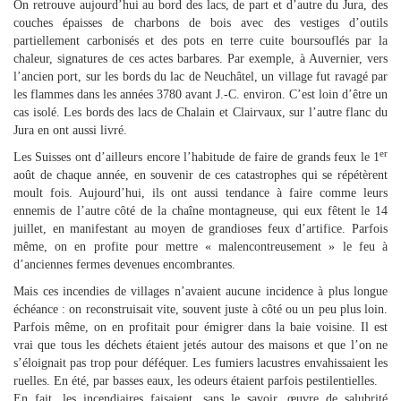
On retrouve aujourd’hui au bord des lacs, de part et d’autre du Jura, des
couches épaisses de charbons de bois avec des vestiges d’outils
partiellement carbonisés et des pots en terre cuite boursouflés par la
chaleur, signatures de ces actes barbares. Par exemple, à Auvernier, vers
l’ancien port, sur les bords du lac de Neuchâtel, un village fut ravagé par
les flammes dans les années 3780 avant J.-C. environ. C’est loin d’être un
cas isolé. Les bords des lacs de Chalain et Clairvaux, sur l’autre flanc du
Jura en ont aussi livré.
er
Les Suisses ont d’ailleurs encore l’habitude de faire de grands feux le 1
août de chaque année, en souvenir de ces catastrophes qui se répétèrent
moult fois. Aujourd’hui, ils ont aussi tendance à faire comme leurs
ennemis de l’autre côté de la chaîne montagneuse, qui eux fêtent le 14
juillet, en manifestant au moyen de grandioses feux d’artifice. Parfois
même, on en profite pour mettre « malencontreusement » le feu à
d’anciennes fermes devenues encombrantes.
Mais ces incendies de villages n’avaient aucune incidence à plus longue
échéance : on reconstruisait vite, souvent juste à côté ou un peu plus loin.
Parfois même, on en profitait pour émigrer dans la baie voisine. Il est
vrai que tous les déchets étaient jetés autour des maisons et que l’on ne
s’éloignait pas trop pour déféquer. Les fumiers lacustres envahissaient les
ruelles. En été, par basses eaux, les odeurs étaient parfois pestilentielles.
En fait, les incendiaires faisaient, sans le savoir, œuvre de salubrité