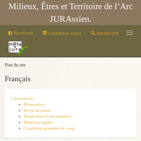
Milieux, Êtres et Territoire de l’Arc
JURAssien.
Mêta-
Facebook
Contactez-nous
Recherche
Jura
Mêta-
Jura
Plan du site
Français
L'association
Présentation
Revue de presse
Portail réservé aux membres
Mentions légales
Conditions générales de vente