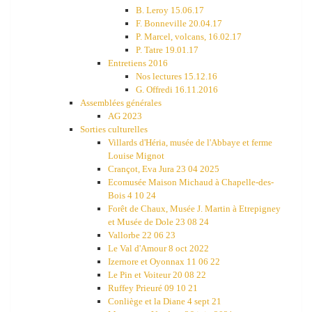
B. Leroy 15.06.17
F. Bonneville 20.04.17
P. Marcel, volcans, 16.02.17
P. Tatre 19.01.17
Entretiens 2016
Nos lectures 15.12.16
G. Offredi 16.11.2016
Assemblées générales
AG 2023
Sorties culturelles
Villards d'Héria, musée de l'Abbaye et ferme
Louise Mignot
Crançot, Eva Jura 23 04 2025
Ecomusée Maison Michaud à Chapelle-des-
Bois 4 10 24
Forêt de Chaux, Musée J. Martin à Etrepigney
et Musée de Dole 23 08 24
Vallorbe 22 06 23
Le Val d'Amour 8 oct 2022
Izernore et Oyonnax 11 06 22
Le Pin et Voiteur 20 08 22
Ruffey Prieuré 09 10 21
Conliège et la Diane 4 sept 21