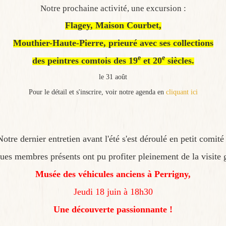
Notre prochaine activité, une excursion :
Flagey, Maison Courbet,
Mouthier-Haute-Pierre, prieuré avec ses collections
e
e
des peintres comtois des 19
et 20
siècles.
le 31 août
Pour le détail et s'inscrire, voir notre agenda en
cliquant ici
Notre dernier entretien avant l'été s'est déroulé en petit comité 
ques membres présents ont pu profiter pleinement de la visite 
Musée des véhicules anciens à Perrigny,
Jeudi 18 juin à 18h30
Une découverte passionnante !