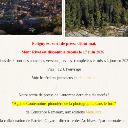
Poligny est sorti de presse début mai.
Mont Rivel est disponible depuis le 17 juin 2026 :
ous deux sont des nouvelles versions, revues, complétées et mises à jour en 20
Prix : 12 € l'ouvrage
Voir Itinéraires jurassiens en
cliquant ici
Notre sortie de presse de l'automne dernier a du succès !
"Agathe Coutemoine, pionnière de la photographie dans le Jura"
de Constance Rameaux, aux éditions
Mêta Jura
,
la collaboration de Patricia Guyard, directrice des Archives départementales du