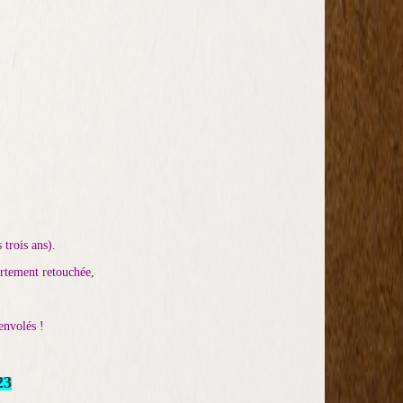
 trois ans).
ortement retouchée,
envolés !
23