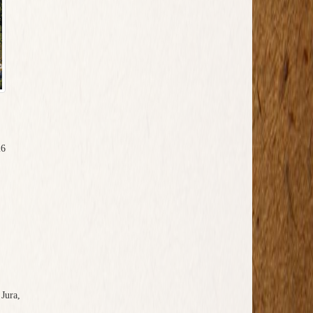
26
 Jura,