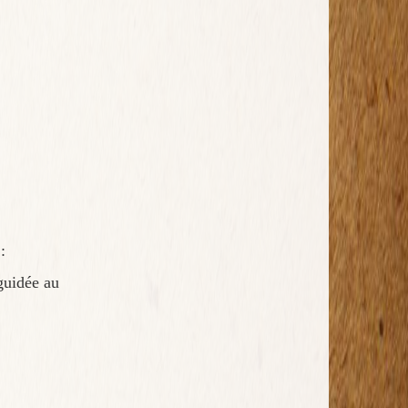
:
guidée au