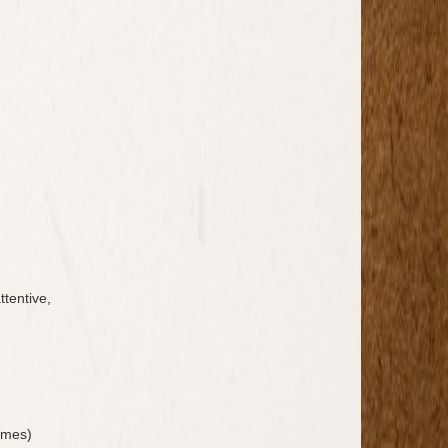
ttentive,
mmes)