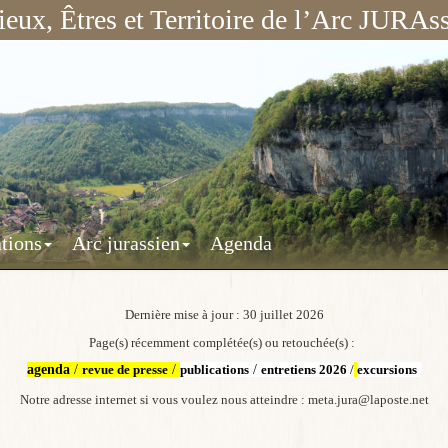
ieux, Êtres et Territoire de l’Arc JURAss
tions
Arc jurassien
Agenda
Dernière mise à jour : 30 juillet 2026
Page(s) récemment complétée(s) ou retouchée(s) :
agenda
/
revue de presse
/
publications
/
entretiens 202
6
/
excursions
Notre adresse internet si vous voulez nous atteindre : meta.jura@laposte.net