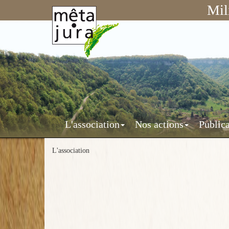
Mil
Mêta-
Jura
L'association
Nos actions
Publica
Mêta-
Jura
L'association