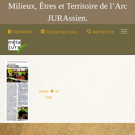
Milieux, Êtres et Territoire de l’Arc
JURAssien.
Mêta-
Facebook
Contactez-nous
Recherche
Jura
Mêta-
Jura
retour � la
liste